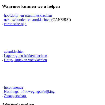
Waarmee kunnen we u helpen
-
hoofdpijn- en spanningsklachten
-
nek-, schouder- en armklachten
(CANS/RSI)
-
chronische pijn
-
ademklachten
-
Lage rug- en bekkenklachten
-
Heup-, knie- en voetklachten
-
Incontinentie
-
Houdings- of bewegingsafwijking
-
Zwangerschap
Afspraak maken