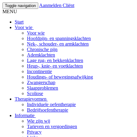
Aanmelden Cliënt
Toggle navigation
MENU
Start
Voor wie
Voor wie
Hoofdpijn- en spanningsklachten
Nek-, schouder- en armklachten
Chronische pijn
Ademklachten
Lage rug- en bekkenklachten
Heup-, knie- en voetklachten
Incontinentie
Houdings- of bewegingsafwijking
Zwangerschap
Slaapproblemen
Scoliose
Therapievormen
Individuele oefentherapie
Bedrijfsoefentherapie
Informatie
Wie zijn wij
Tarieven en vergoedingen
Privacy