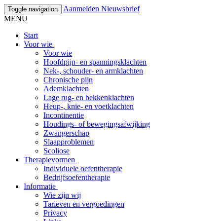
Aanmelden Nieuwsbrief
Toggle navigation
MENU
Start
Voor wie
Voor wie
Hoofdpijn- en spanningsklachten
Nek-, schouder- en armklachten
Chronische pijn
Ademklachten
Lage rug- en bekkenklachten
Heup-, knie- en voetklachten
Incontinentie
Houdings- of bewegingsafwijking
Zwangerschap
Slaapproblemen
Scoliose
Therapievormen
Individuele oefentherapie
Bedrijfsoefentherapie
Informatie
Wie zijn wij
Tarieven en vergoedingen
Privacy