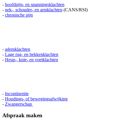
-
hoofdpijn- en spanningsklachten
-
nek-, schouder- en armklachten
(CANS/RSI)
-
chronische pijn
-
ademklachten
-
Lage rug- en bekkenklachten
-
Heup-, knie- en voetklachten
-
Incontinentie
-
Houdings- of bewegingsafwijking
-
Zwangerschap
Afspraak maken